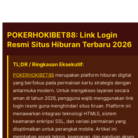
POKERHOKIBET88: Link Login
Resmi Situs Hiburan Terbaru 2026
TL;DR / Ringkasan Eksekutif:
POKERHOKIBET88
merupakan platform hiburan digital
yang berfokus pada permainan kartu strategis dengan
antarmuka modern. Untuk mengakses layanan secara
aman di tahun 2026, pengguna wajib menggunakan link
login resmi guna menghindari situs tiruan. Platform ini
menawarkan integrasi teknologi HTML5, sistem
keamanan enkripsi SSL, dan variasi permainan yang
dioptimalkan untuk perangkat mobile. Artikel ini
membahas aspek teknis, keamanan, dan panduan akses