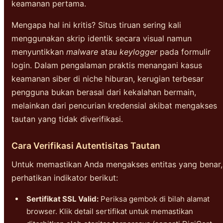
keamanan pertama.
Mengapa hal ini kritis? Situs tiruan sering kali
menggunakan skrip identik secara visual namun
menyuntikkan
malware
atau
keylogger
pada formulir
login. Dalam pengalaman praktis menangani kasus
keamanan siber di niche hiburan, kerugian terbesar
pengguna bukan berasal dari kekalahan bermain,
melainkan dari pencurian kredensial akibat mengakses
tautan yang tidak diverifikasi.
Cara Verifikasi Autentisitas Tautan
Untuk memastikan Anda mengakses entitas yang benar,
perhatikan indikator berikut:
Sertifikat SSL Valid:
Periksa gembok di bilah alamat
browser. Klik detail sertifikat untuk memastikan