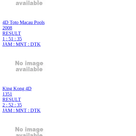
4D Toto Macau Pools
2008
RESULT
1
:
51
:
34
JAM : MNT : DTK
King Kong 4D
1351
RESULT
2
:
52
:
34
JAM : MNT : DTK