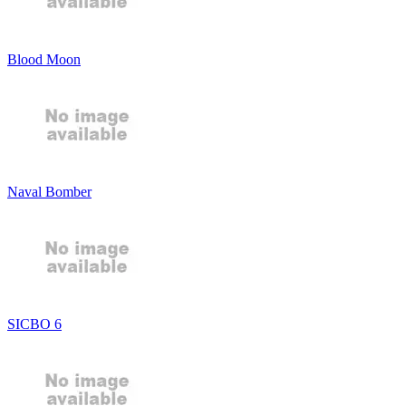
Blood Moon
Naval Bomber
SICBO 6