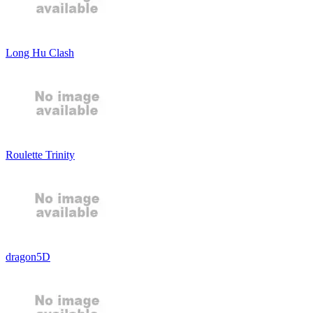
Long Hu Clash
Roulette Trinity
dragon5D