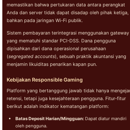
memastikan bahwa pertukaran data antara perangkat
Anda dan server tidak dapat disadap oleh pihak ketiga,
bahkan pada jaringan Wi-Fi publik.
Sistem pembayaran terintegrasi menggunakan gateway
yang mematuhi standar PCI-DSS. Dana pengguna
dipisahkan dari dana operasional perusahaan
(
segregated accounts
), sebuah praktik akuntansi yang
menjamin likuiditas penarikan kapan pun.
Kebijakan Responsible Gaming
Platform yang bertanggung jawab tidak hanya mengeja
retensi, tetapi juga kesejahteraan pengguna. Fitur-fitur
berikut adalah indikator kematangan platform:
Batas Deposit Harian/Mingguan:
Dapat diatur mandiri
oleh pengguna.