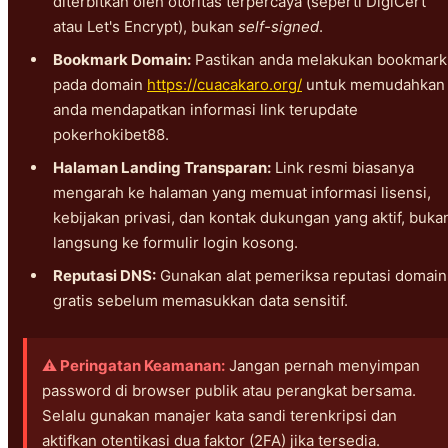
diterbitkan oleh otoritas terpercaya (seperti DigiCert
atau Let's Encrypt), bukan
self-signed
.
Bookmark Domain:
Pastikan anda melakukan bookmark
pada domain
https://cuacakaro.org/
untuk memudahkan
anda mendapatkan informasi link terupdate
pokerhokibet88.
Halaman Landing Transparan:
Link resmi biasanya
mengarah ke halaman yang memuat informasi lisensi,
kebijakan privasi, dan kontak dukungan yang aktif, buka
langsung ke formulir login kosong.
Reputasi DNS:
Gunakan alat pemeriksa reputasi domain
gratis sebelum memasukkan data sensitif.
⚠️ Peringatan Keamanan:
Jangan pernah menyimpan
password di browser publik atau perangkat bersama.
Selalu gunakan manajer kata sandi terenkripsi dan
aktifkan otentikasi dua faktor (2FA) jika tersedia.